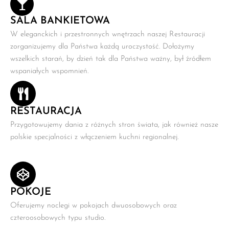
SALA BANKIETOWA
W eleganckich i przestronnych wnętrzach naszej Restauracji
zorganizujemy dla Państwa każdą uroczystość. Dołożymy
wszelkich starań, by dzień tak dla Państwa ważny, był źródłem
wspaniałych wspomnień.
RESTAURACJA
Przygotowujemy dania z różnych stron świata, jak również nasze
polskie specjalności z włączeniem kuchni regionalnej.
POKOJE
Oferujemy noclegi w pokojach dwuosobowych oraz
czteroosobowych typu studio.