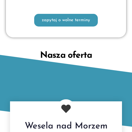
zapytaj o wolne terminy
Nasza oferta
Wesela nad Morzem
Bogata oferta