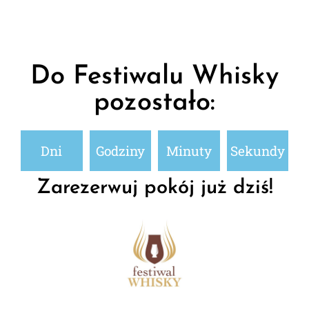
Mamy jeszcze wolne miejsca. Zapraszamy do kontaktu
Do Festiwalu Whisky
Sprawdź
pozostało:
Dni
Godziny
Minuty
Sekundy
Zarezerwuj pokój już dziś!