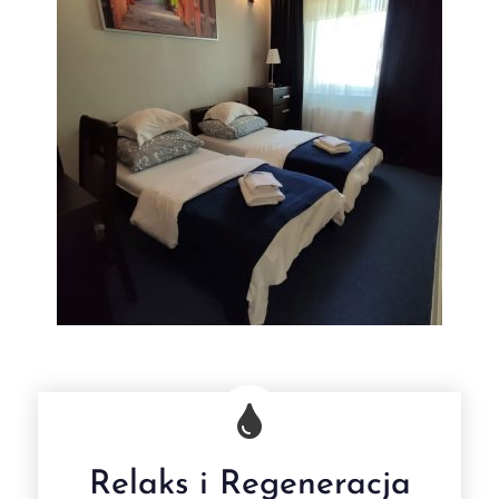
Relaks i Regeneracja
Jacuzzi & sauna