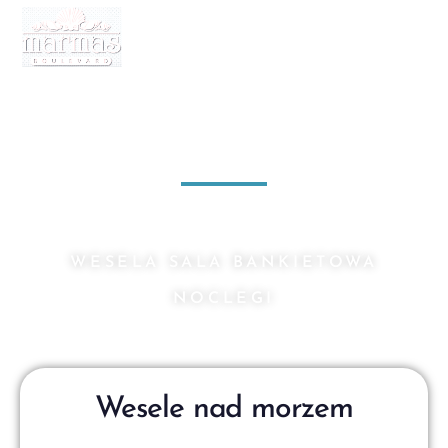
Niezapomniane chwile
Marmas
WESELA SALA BANKIETOWA
NOCLEGI
Wesele nad morzem