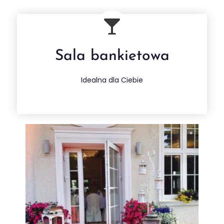
Sala bankietowa
Na każdą okazję
Więcej
Idealna dla Ciebie