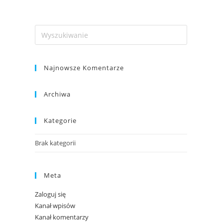
a imprez
Cennik
O nas
Galeria
Kontakt
Najnowsze Komentarze
Archiwa
Kategorie
Brak kategorii
Meta
Zaloguj się
Kanał wpisów
Kanał komentarzy