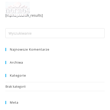
Skip
to
content
[mphb_search_results]
Pre
Es
to
Najnowsze Komentarze
clo
the
sea
Archiwa
pan
Kategorie
Brak kategorii
Meta